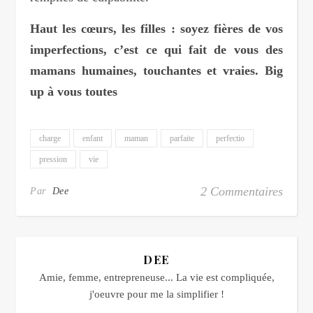
Haut les cœurs, les filles : soyez fières de vos
imperfections, c’est ce qui fait de vous des
mamans humaines, touchantes et vraies. Big
up à vous toutes
charge
enfant
maman
parfaite
perfectio
pression
vie
2 Commentaires
Par
Dee
DEE
Amie, femme, entrepreneuse... La vie est compliquée,
j'oeuvre pour me la simplifier !