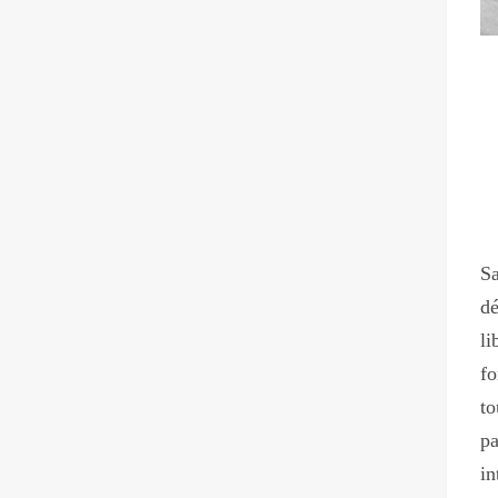
Sa
dé
li
fo
to
pa
in