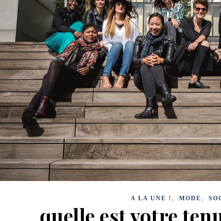
,
,
A LA UNE !
MODE
SO
quelle est votre ten