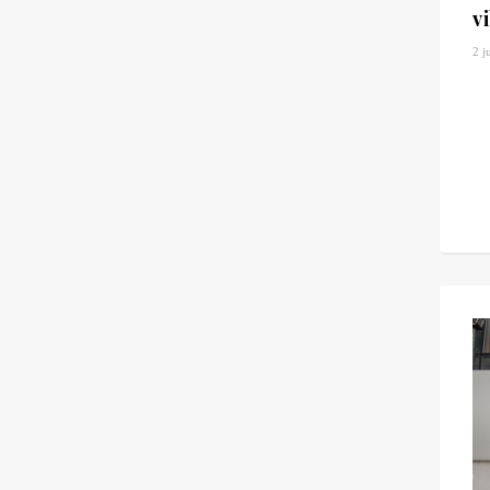
v
2 j