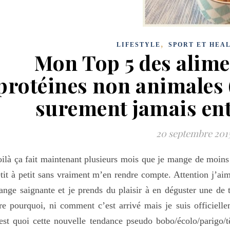
,
LIFESTYLE
SPORT ET HEA
Mon Top 5 des alime
protéines non animales 
surement jamais ent
20 septembre 201
ilà ça fait maintenant plusieurs mois que je mange de moin
tit à petit sans vraiment m’en rendre compte. Attention j’a
nge saignante et je prends du plaisir à en déguster une de
re pourquoi, ni comment c’est arrivé mais je suis officiell
est quoi cette nouvelle tendance pseudo bobo/écolo/parigo/