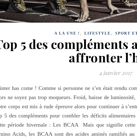
,
,
A LA UNE !
LIFESTYLE
SPORT E
Top 5 des compléments 
affronter l’
4 janvier 2017
nter has come ! Comme si personne ne s’en était rendu comp
ors ne soyez pas trop moqueurs. Froid, baisse de luminosité, 
tre corps est mis à rude épreuve alors pour continuer à s’en
p 5 des compléments pour combler les déficits alimentaires
tte période hivernale : Les BCAA Mais que signifie cette
ino Acids, les BCAA sont des acides aminés ramifiés au no