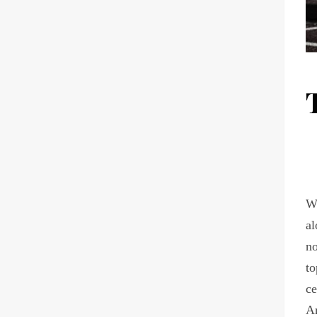
Wi
al
no
to
ce
Am