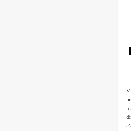
Vo
pe
ma
di
c’