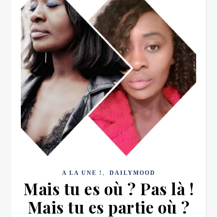
,
A LA UNE !
DAILYMOOD
Mais tu es où ? Pas là !
Mais tu es partie où ?