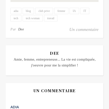
adia
blog
club prive
femme
IA
IT
tech
tech woman
travail
Un commentaire
Par
Dee
DEE
Amie, femme, entrepreneuse... La vie est compliquée,
j'oeuvre pour me la simplifier !
UN COMMENTAIRE
ADIA