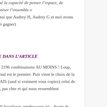
é la capacité de penser l’espace, de
niser l’ensemble.
«
 ainsi que Audrey H, Audrey G et moi avons
it gagner)
E DANS L’ARTICLE
faire 2196 combinaisons AU MOINS ! Loup,
al est le premier. Puis vient le choix de la
AIS (sauf si vraiment vous copiez) celui de
, pas cher et qui nous ressemblent
idi bucolique, rendez-vous
ici
. Avant de