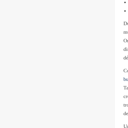
Du
mu
On
di
dé
Co
bu
Ta
cr
t
de
Un