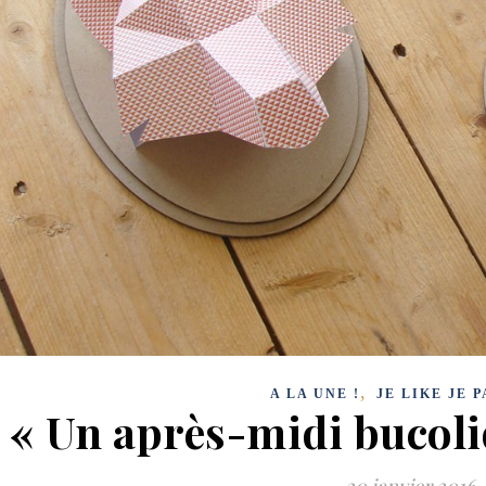
,
A LA UNE !
JE LIKE JE 
« Un après-midi bucol