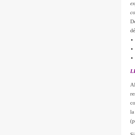
ex
co
De
dé
L
Al
re
co
la
(p
Si