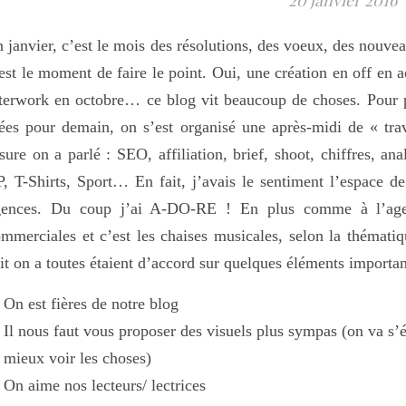
20 janvier 2016
 janvier, c’est le mois des résolutions, des voeux, des nou
est le moment de faire le point. Oui, une création en off en 
terwork en octobre… ce blog vit beaucoup de choses. Pour p
ées pour demain, on s’est organisé une après-midi de « trav
sure on a parlé : SEO, affiliation, brief, shoot, chiffres, an
, T-Shirts, Sport… En fait, j’avais le sentiment l’espace d
gences. Du coup j’ai A-DO-RE ! En plus comme à l’agence
mmerciales et c’est les chaises musicales, selon la thémati
it on a toutes étaient d’accord sur quelques éléments importan
On est fières de notre blog
Il nous faut vous proposer des visuels plus sympas (on va s
mieux voir les choses)
On aime nos lecteurs/ lectrices