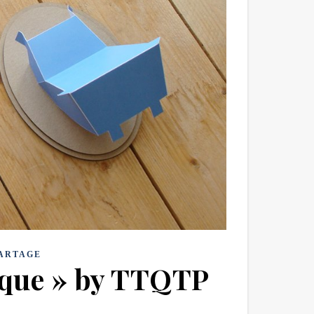
PARTAGE
ique » by TTQTP