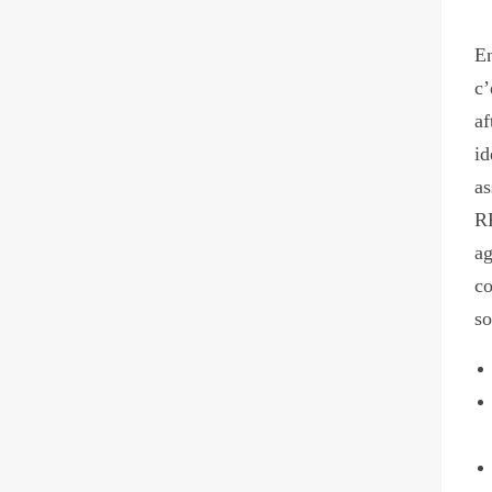
En
c’
af
id
as
RP
a
co
so