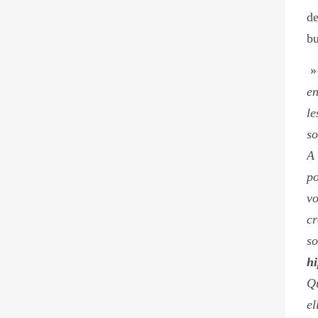
d
bu
en
le
so
A 
po
vo
cr
so
hi
Qu
el