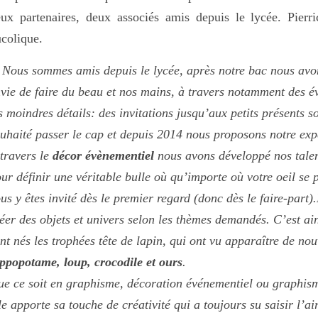
eux partenaires, deux associés amis depuis le lycée. Pie
colique.
»
Nous sommes amis depuis le lycée, après notre bac nous avon
vie de faire du beau et nos mains, à travers notamment des 
s moindres détails: des invitations jusqu’aux petits présents
uhaité passer le cap et depuis 2014 nous proposons notre expe
travers le
décor évènementiel
nous avons développé nos tale
ur définir une véritable bulle où qu’importe où votre oeil se 
us y êtes invité dès le premier regard (donc dès le faire-part
éer des objets et univers selon les thèmes demandés. C’est ai
nt nés les trophées tête de lapin, qui ont vu apparaître de 
ppopotame, loup, crocodile et ours
.
e ce soit en graphisme, décoration événementiel ou graphis
le apporte sa touche de créativité qui a toujours su saisir l’a