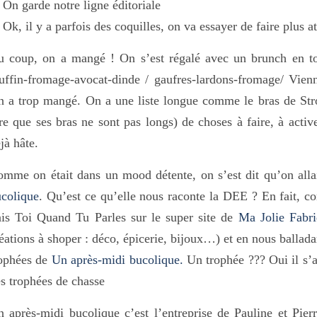
On garde notre ligne éditoriale
Ok, il y a parfois des coquilles, on va essayer de faire plus a
 coup, on a mangé ! On s’est régalé avec un brunch en tout
ffin-fromage-avocat-dinde / gaufres-lardons-fromage/ Vien
 a trop mangé. On a une liste longue comme le bras de Str
re que ses bras ne sont pas longs) de choses à faire, à active
jà hâte.
mme on était dans un mood détente, on s’est dit qu’on allai
colique
. Qu’est ce qu’elle nous raconte la DEE ? En fait, c
is Toi Quand Tu Parles sur le super site de
Ma Jolie Fabr
éations à shoper : déco, épicerie, bijoux…) et en nous ballad
rophées de
Un après-midi bucolique.
Un trophée ??? Oui il s’a
s trophées de chasse
 après-midi bucolique c’est l’entreprise de Pauline et Pier