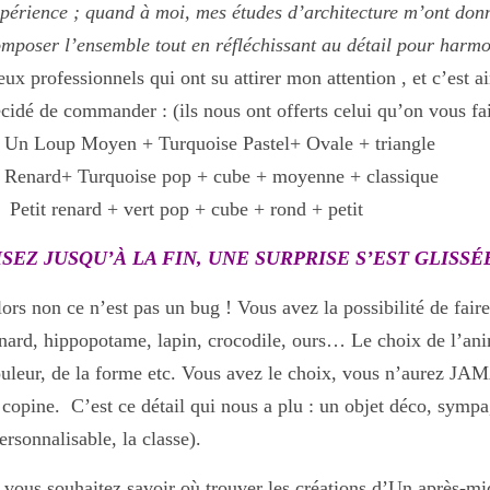
périence ; quand à moi, mes études d’architecture m’ont donn
mposer l’ensemble tout en réfléchissant au détail pour harmo
ux professionnels qui ont su attirer mon attention , et c’est
cidé de commander : (ils nous ont offerts celui qu’on vous fa
Un Loup Moyen + Turquoise Pastel+ Ovale + triangle
Renard+ Turquoise pop + cube + moyenne + classique
Petit renard + vert pop + cube + rond + petit
ISEZ JUSQU’À LA FIN, UNE SURPRISE S’EST GLISSÉ
ors non ce n’est pas un bug ! Vous avez la possibilité de 
nard, hippopotame, lapin, crocodile, ours… Le choix de l’anim
uleur, de la forme etc. Vous avez le choix, vous n’aurez JAM
 copine. C’est ce détail qui nous a plu : un objet déco, sympa
ersonnalisable, la classe).
 vous souhaitez savoir où trouver les créations d’Un après-m