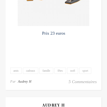
Prix 23 euros
amis
cadeaux
famille
fêtes
noël
sport
5 Commentaires
Par
Audrey H
AUDREY H