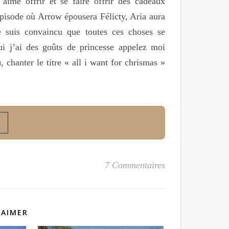
ime offrir et se faire offrir des cadeaux
épisode où Arrow épousera Félicty, Aria aura
 suis convaincu que toutes ces choses se
ui j’ai des goûts de princesse appelez moi
, chanter le titre « all i want for chrismas »
7 Commentaires
 AIMER