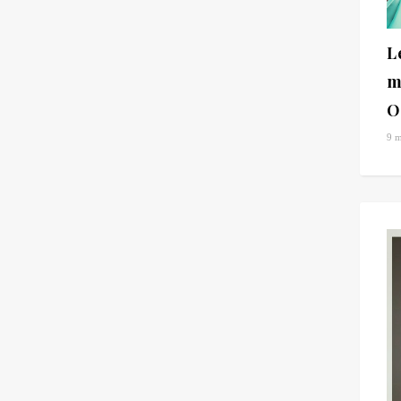
L
m
O
9 m