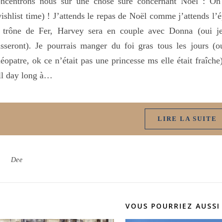
ncentrons nous sur une chose sûre concernant Noël : On a
ishlist time) ! J’attends le repas de Noël comme j’attends l’
e trône de Fer, Harvey sera en couple avec Donna (oui je
sseront). Je pourrais manger du foi gras tous les jours (o
éopatre, ok ce n’était pas une princesse ms elle était fraîche)
ll day long à…
LIRE LA SUITE
Dee
VOUS POURRIEZ AUSSI