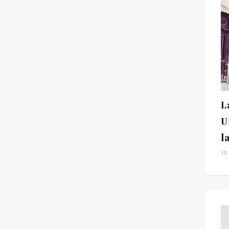
L
U
l
10 