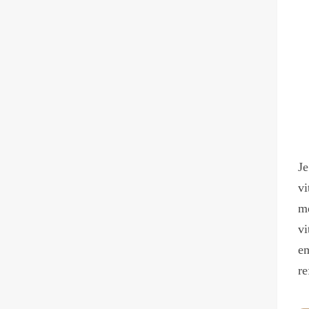
Je
vi
me
vi
em
re