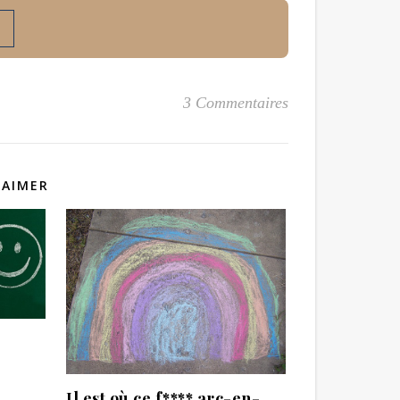
3 Commentaires
 AIMER
Il est où ce f**** arc-en-