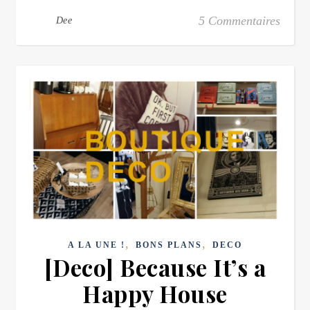
5 Commentaires
Dee
,
,
A LA UNE !
BONS PLANS
DECO
[Deco] Because It’s a
Happy House