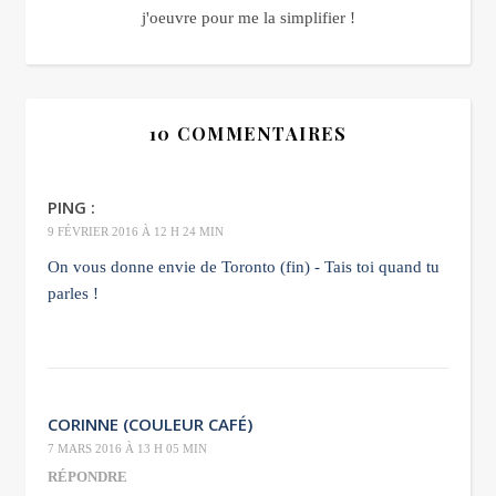
j'oeuvre pour me la simplifier !
10 COMMENTAIRES
PING :
9 FÉVRIER 2016 À 12 H 24 MIN
On vous donne envie de Toronto (fin) - Tais toi quand tu
parles !
CORINNE (COULEUR CAFÉ)
7 MARS 2016 À 13 H 05 MIN
RÉPONDRE