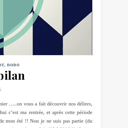
OT, DODO
 bilan
6
mier …..on vous a fait découvrir nos délires,
i c’est ma rentrée, et après cette période
n de mon été !! Non je ne suis pas partie (du