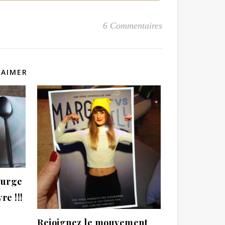
6 Commentaires
 AIMER
courge
re !!!
Rejoignez le mouvement