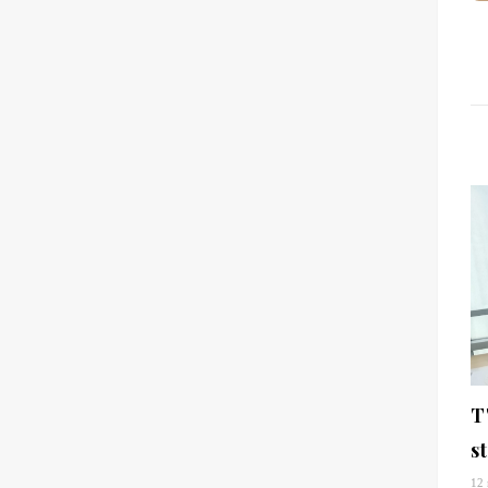
T
s
12