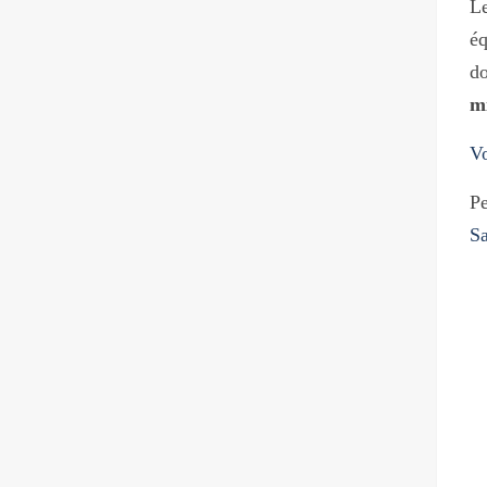
Le
éq
do
mi
Vo
P
S