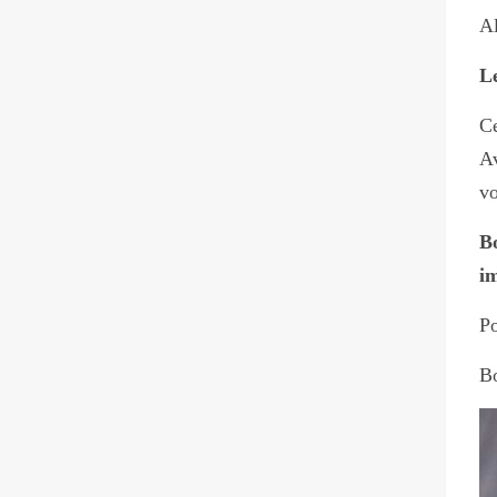
Al
L
Ce
A
vo
B
im
Po
Bo