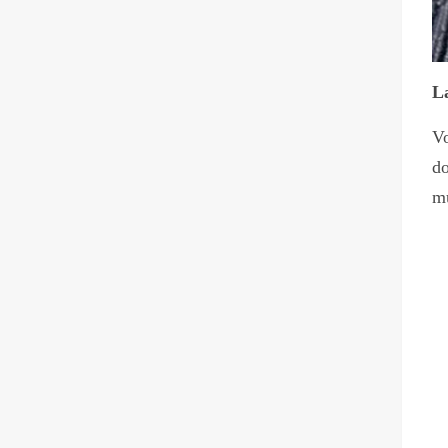
La
Vo
d
mu