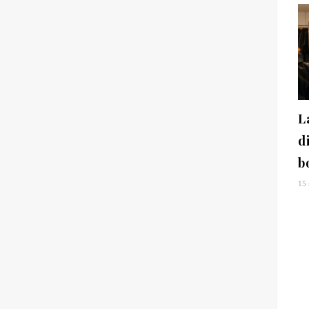
La
d
b
15