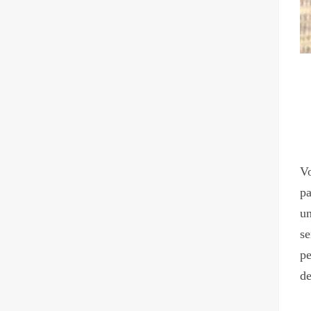
Vo
pa
un
se
pe
de