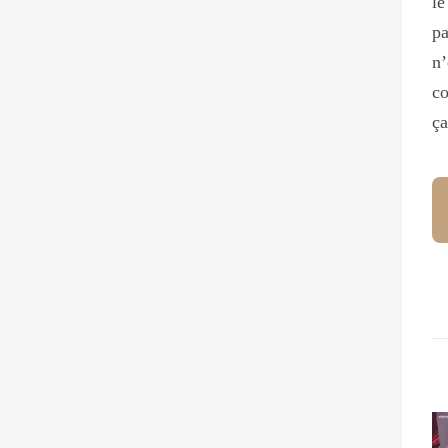
le
pa
n’
co
ça