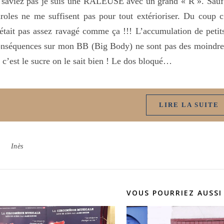
 saviez pas je suis une RALEUSE avec un grand « R ». Sauf 
roles ne me suffisent pas pour tout extérioriser. Du cou
était pas assez ravagé comme ça !!! L’accumulation de petits
nséquences sur mon BB (Big Body) ne sont pas des moindre. P
 c’est le sucre on le sait bien ! Le dos bloqué…
LIRE LA SUITE
Inès
VOUS POURRIEZ AUSSI