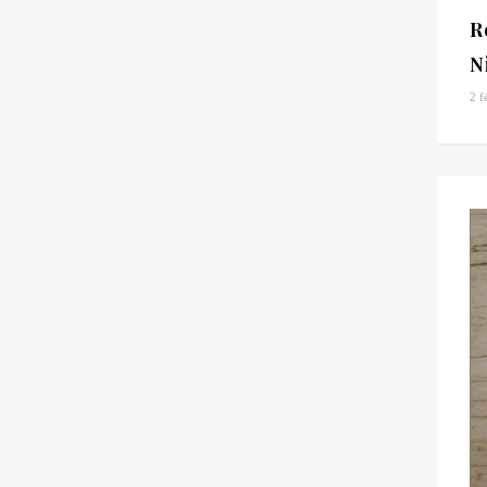
R
N
2 f