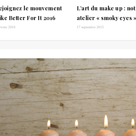
ejoignez le mouvement
L’art du make up : no
ike Better For It 2016
atelier « smoky eyes 
évrier 2016
17 septembre 2015