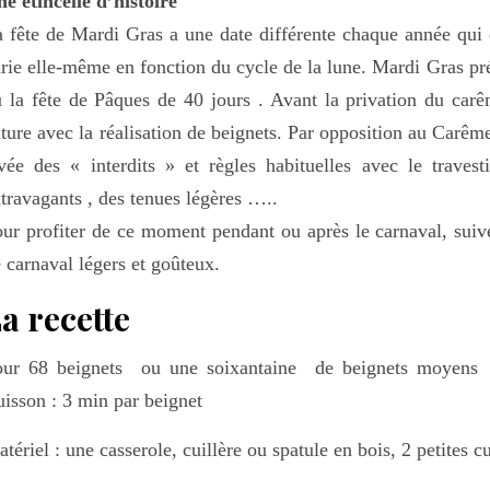
e étincelle d’histoire
 fête de Mardi Gras a une date différente chaque année qui e
rie elle-même en fonction du cycle de la lune. Mardi Gras pr
 la fête de Pâques de 40 jours . Avant la privation du car
iture avec la réalisation de beignets. Par opposition au Carême
vée des « interdits » et règles habituelles avec le traves
travagants , des tenues légères …..
ur profiter de ce moment pendant ou après le carnaval, suive
 carnaval légers et goûteux.
a recette
our 68 beignets ou une soixantaine de beignets moyen
isson : 3 min par beignet
tériel : une casserole, cuillère ou spatule en bois, 2 petites cu