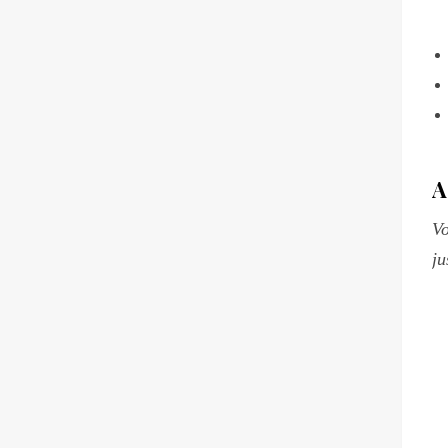
A
Vo
ju