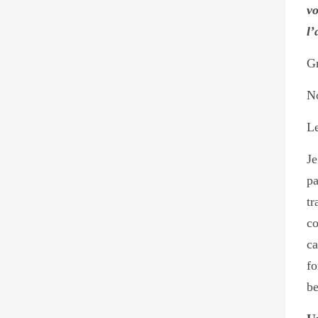
vo
l’
Gr
No
Le
Je
pa
tr
c
ca
fo
be