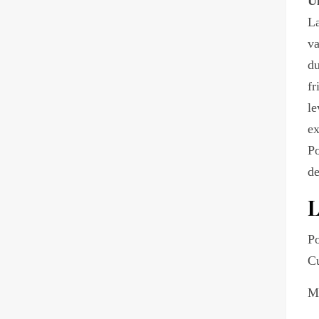
Un
La
va
du
fr
le
ex
Po
de
L
P
Cu
Ma