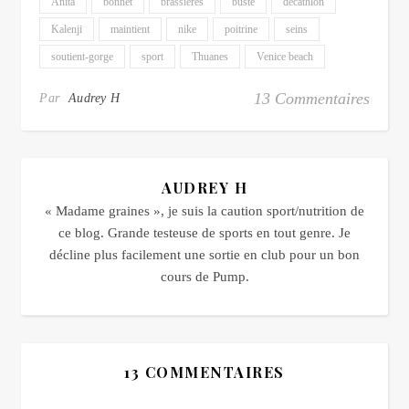
Anita
bonnet
brassières
buste
décathlon
Kalenji
maintient
nike
poitrine
seins
soutient-gorge
sport
Thuanes
Venice beach
13 Commentaires
Par
Audrey H
AUDREY H
« Madame graines », je suis la caution sport/nutrition de
ce blog. Grande testeuse de sports en tout genre. Je
décline plus facilement une sortie en club pour un bon
cours de Pump.
13 COMMENTAIRES